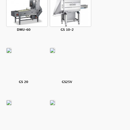
DMU-60
GS 10-2
GS 20
GS25V