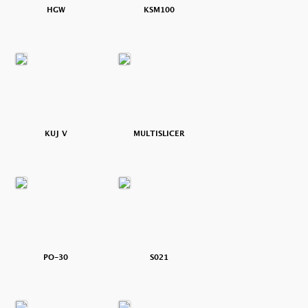
HGW
KSM100
KUJ V
MULTISLICER
PO-30
S021