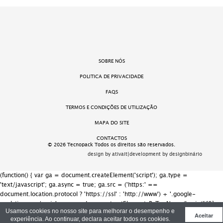
SOBRE NÓS
POLITICA DE PRIVACIDADE
FAQS
TERMOS E CONDIÇÕES DE UTILIZAÇÃO
MAPA DO SITE
CONTACTOS
© 2026 Tecnopack Todos os direitos são reservados.
design by ativait
|
development by designbinário
(function() { var ga = document.createElement('script'); ga.type =
'text/javascript'; ga.async = true; ga.src = ('https:' ==
document.location.protocol ? 'https://ssl' : 'http://www') + '.google-
analytics.com/ga.js'; var s = document.getElementsByTagName('script')[0];
Usamos cookies no nosso site para melhorar o desempenho e
s.parentNode.insertBefore(ga, s); })();
Aceitar
experiência. Ao continuar, declara aceitar todos os cookies.