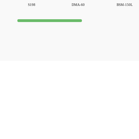
S198
DMA-60
BSM-150L