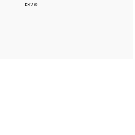
DMU-60
PO-30
Airbro