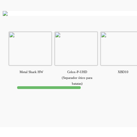
Metal Shark HW
Celox-P-UHD
XBD10
(Separador ótico para
batatas)