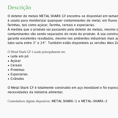
Descrição
O detetor de metais METAL SHARK GF encontra-se disponível em taman
é usado para monitorizar quaisquer contaminantes de metal, em fluxos 
farinhas, tais como açúcar, farinha, cereais e especiarias.
À medida que o produto vai passando pelo detetor de metais, mesmo 
contaminantes vão sendo separados do resto do produto. A sua constru
garante excelentes resultados, mesmo nos ambientes industriais mais a
tubo varia entre 3” e 24”. Também estão disponíveis as versões Atex 
O Metal Shark GF é usado principalmente em:
• Leite em pó
• Açúcar
• Cereais
• Proteínas
• Especiarias
• Grânulos
O Metal Shark GF é totalmente construído em aço inoxidável e foi espec
necessidades da indústria alimentar.
METAL SHARK-1 e METAL-SHARK-2
Controladores digitais disponíveis: