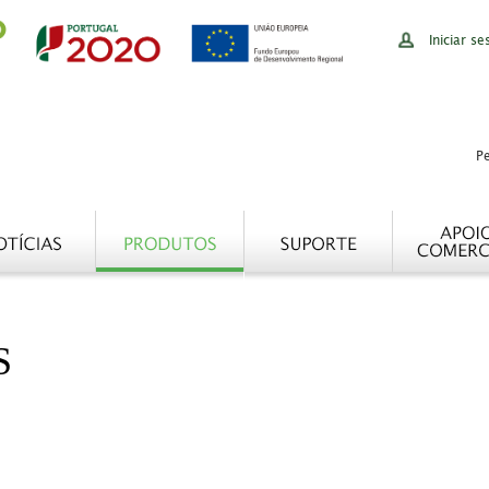
Iniciar se
S