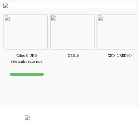
Celox-C-UHD
XBD10
XBD40/XBD40+
(Separador ótico para
cenouras)