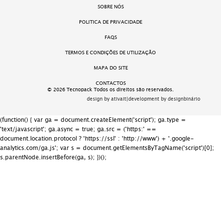
SOBRE NÓS
POLITICA DE PRIVACIDADE
FAQS
TERMOS E CONDIÇÕES DE UTILIZAÇÃO
MAPA DO SITE
CONTACTOS
© 2026 Tecnopack Todos os direitos são reservados.
design by ativait
|
development by designbinário
(function() { var ga = document.createElement('script'); ga.type =
'text/javascript'; ga.async = true; ga.src = ('https:' ==
document.location.protocol ? 'https://ssl' : 'http://www') + '.google-
analytics.com/ga.js'; var s = document.getElementsByTagName('script')[0];
s.parentNode.insertBefore(ga, s); })();