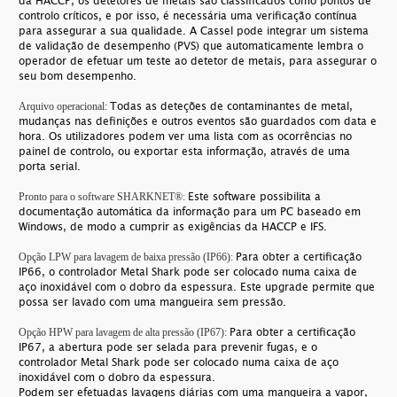
da HACCP, os detetores de metais são classificados como pontos de
controlo críticos, e por isso, é necessária uma verificação contínua
para assegurar a sua qualidade. A Cassel pode integrar um sistema
de validação de desempenho (PVS) que automaticamente lembra o
operador de efetuar um teste ao detetor de metais, para assegurar o
seu bom desempenho.
Todas as deteções de contaminantes de metal,
Arquivo operacional:
mudanças nas definições e outros eventos são guardados com data e
hora. Os utilizadores podem ver uma lista com as ocorrências no
painel de controlo, ou exportar esta informação, através de uma
porta serial.
Este software possibilita a
Pronto para o software SHARKNET®:
documentação automática da informação para um PC baseado em
Windows, de modo a cumprir as exigências da HACCP e IFS.
Para obter a certificação
Opção LPW para lavagem de baixa pressão (IP66):
IP66, o controlador Metal Shark pode ser colocado numa caixa de
aço inoxidável com o dobro da espessura. Este upgrade permite que
possa ser lavado com uma mangueira sem pressão.
Para obter a certificação
Opção HPW para lavagem de alta pressão (IP67):
IP67, a abertura pode ser selada para prevenir fugas, e o
controlador Metal Shark pode ser colocado numa caixa de aço
inoxidável com o dobro da espessura.
Podem ser efetuadas lavagens diárias com uma mangueira a vapor,