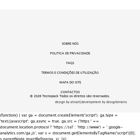
SOBRE NÓS
POLITICA DE PRIVACIDADE
FAQS
TERMOS E CONDIÇÕES DE UTILIZAÇÃO
MAPA DO SITE
CONTACTOS
© 2026 Tecnopack Todos os direitos são reservados.
design by ativait
|
development by designbinário
(function() { var ga = document.createElement('script'); ga.type =
'text/javascript'; ga.async = true; ga.src = ('https:' ==
document.location.protocol ? 'https://ssl' : 'http://www') + '.google-
analytics.com/ga.js'; var s = document.getElementsByTagName('script')[0];
s.parentNode.insertBefore(ga, s); })();