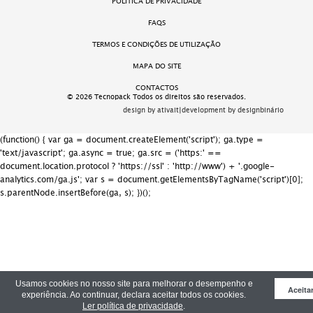
POLITICA DE PRIVACIDADE
FAQS
TERMOS E CONDIÇÕES DE UTILIZAÇÃO
MAPA DO SITE
CONTACTOS
© 2026 Tecnopack Todos os direitos são reservados.
design by ativait
|
development by designbinário
(function() { var ga = document.createElement('script'); ga.type =
'text/javascript'; ga.async = true; ga.src = ('https:' ==
document.location.protocol ? 'https://ssl' : 'http://www') + '.google-
analytics.com/ga.js'; var s = document.getElementsByTagName('script')[0];
s.parentNode.insertBefore(ga, s); })();
Usamos cookies no nosso site para melhorar o desempenho e
Aceita
experiência. Ao continuar, declara aceitar todos os cookies.
Ler política de privacidade
.