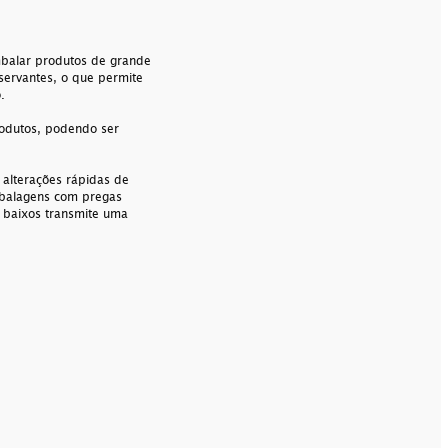
balar produtos de grande
servantes, o que permite
o.
odutos, podendo ser
 alterações rápidas de
balagens com pregas
a baixos transmite uma