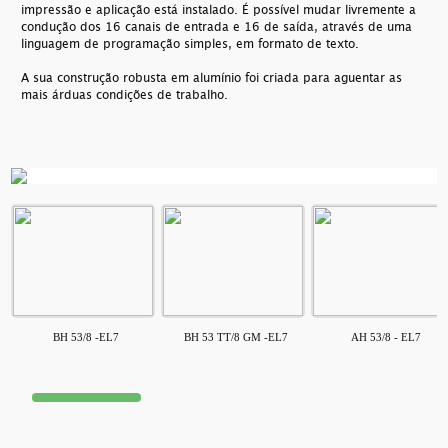
impressão e aplicação está instalado. É possível mudar livremente a
condução dos 16 canais de entrada e 16 de saída, através de uma
linguagem de programação simples, em formato de texto.
A sua construção robusta em alumínio foi criada para aguentar as
mais árduas condições de trabalho.
BH 53/8 -EL7
BH 53 TT/8 GM -EL7
AH 53/8 - EL7