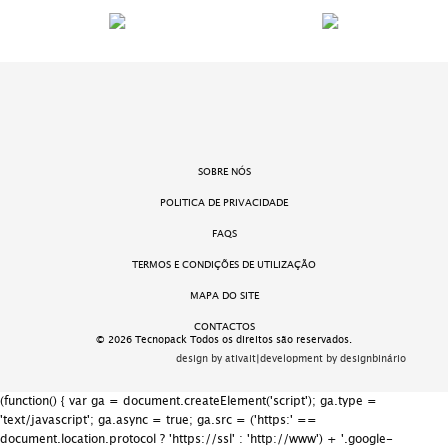
SOBRE NÓS
POLITICA DE PRIVACIDADE
FAQS
TERMOS E CONDIÇÕES DE UTILIZAÇÃO
MAPA DO SITE
CONTACTOS
© 2026 Tecnopack Todos os direitos são reservados.
design by ativait
|
development by designbinário
(function() { var ga = document.createElement('script'); ga.type =
'text/javascript'; ga.async = true; ga.src = ('https:' ==
document.location.protocol ? 'https://ssl' : 'http://www') + '.google-