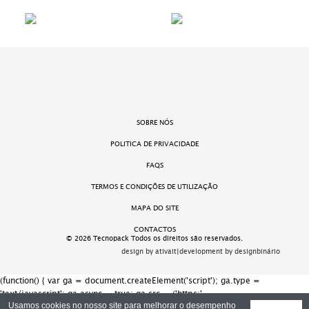
SOBRE NÓS
POLITICA DE PRIVACIDADE
FAQS
TERMOS E CONDIÇÕES DE UTILIZAÇÃO
MAPA DO SITE
CONTACTOS
© 2026 Tecnopack Todos os direitos são reservados.
design by ativait
|
development by designbinário
(function() { var ga = document.createElement('script'); ga.type =
'text/javascript'; ga.async = true; ga.src = ('https:' ==
document.location.protocol ? 'https://ssl' : 'http://www') + '.google-
Usamos cookies no nosso site para melhorar o desempenho