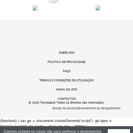
SOBRE NÓS
POLITICA DE PRIVACIDADE
FAQS
TERMOS E CONDIÇÕES DE UTILIZAÇÃO
MAPA DO SITE
CONTACTOS
© 2026 Tecnopack Todos os direitos são reservados.
design by ativait
|
development by designbinário
(function() { var ga = document.createElement('script'); ga.type =
'text/javascript'; ga.async = true; ga.src = ('https:' ==
document.location.protocol ? 'https://ssl' : 'http://www') + '.google-
Usamos cookies no nosso site para melhorar o desempenho