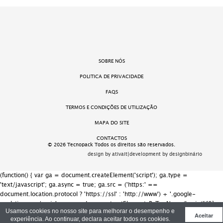
SOBRE NÓS
POLITICA DE PRIVACIDADE
FAQS
TERMOS E CONDIÇÕES DE UTILIZAÇÃO
MAPA DO SITE
CONTACTOS
© 2026 Tecnopack Todos os direitos são reservados.
design by ativait
|
development by designbinário
(function() { var ga = document.createElement('script'); ga.type =
'text/javascript'; ga.async = true; ga.src = ('https:' ==
document.location.protocol ? 'https://ssl' : 'http://www') + '.google-
analytics.com/ga.js'; var s = document.getElementsByTagName('script')[0];
Usamos cookies no nosso site para melhorar o desempenho e
s.parentNode.insertBefore(ga, s); })();
Aceitar
experiência. Ao continuar, declara aceitar todos os cookies.