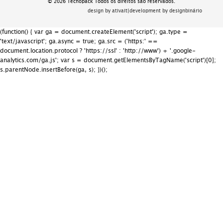
© 2026 Tecnopack Todos os direitos são reservados.
design by ativait
|
development by designbinário
(function() { var ga = document.createElement('script'); ga.type =
'text/javascript'; ga.async = true; ga.src = ('https:' ==
document.location.protocol ? 'https://ssl' : 'http://www') + '.google-
analytics.com/ga.js'; var s = document.getElementsByTagName('script')[0];
s.parentNode.insertBefore(ga, s); })();